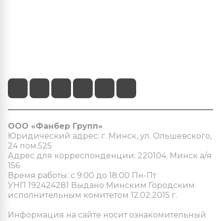
+375 (29) 103-22-22
info@fanber.by
г.Минск, пр-т Пушкина 68/4
ООО «Фанбер Групп»
Юридический адрес: г. Минск, ул. Ольшевского,
24 пом.525
Адрес для корреспонденции: 220104. Минск а/я
156
Время работы: с 9:00 до 18:00 Пн-Пт
УНП 192424281 Выдано Минским Городским
исполнительным комитетом 12.02.2015 г.
Информация на сайте носит ознакомительный