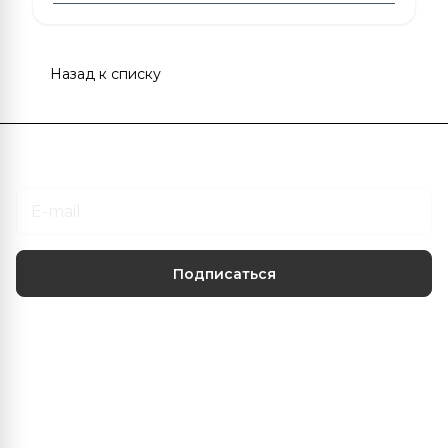
Назад к списку
Подписаться
на новости и акции
Подписаться
Центр климатических решений
О нас
Наши услуги
Информация