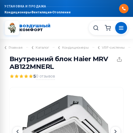
УСТАНОВКА И ПРОДАЖА
Кондиционеры
Вентиляция
Отопление
ВОЗДУШНЫЙ
КОМФОРТ
–
–
–
–
Главная
Каталог
Кондиционеры
VRF-системы
Внутренний блок Haier MRV
AB122MNERL
5
0 отзывов