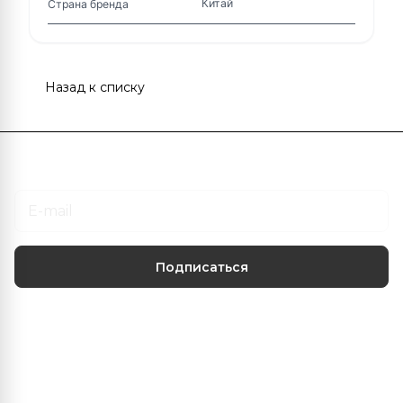
Китай
Страна бренда
Назад к списку
Подписаться
на новости и акции
Подписаться
Центр климатических решений
О нас
Наши услуги