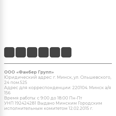
Информация
+375 (29) 103-22-22
info@fanber.by
г.Минск, пр-т Пушкина 68/4
ООО «Фанбер Групп»
Юридический адрес: г. Минск, ул. Ольшевского,
24 пом.525
Адрес для корреспонденции: 220104. Минск а/я
156
Время работы: с 9:00 до 18:00 Пн-Пт
УНП 192424281 Выдано Минским Городским
исполнительным комитетом 12.02.2015 г.