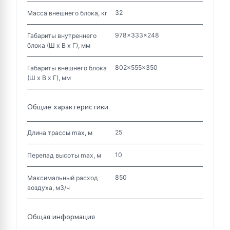
32
Масса внешнего блока, кг
978x333x248
Габариты внутреннего
блока (Ш х В х Г), мм
802x555x350
Габариты внешнего блока
(Ш х В х Г), мм
Общие характеристики
25
Длина трассы max, м
10
Перепад высоты max, м
850
Максимальный расход
воздуха, м3/ч
Общая информация