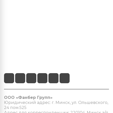
Центр климатических решений
О нас
Наши услуги
Информация
+375 (29) 103-22-22
info@fanber.by
г.Минск, пр-т Пушкина 68/4
ООО «Фанбер Групп»
Юридический адрес: г. Минск, ул. Ольшевского,
24 пом.525
Адрес для корреспонденции: 220104. Минск а/я