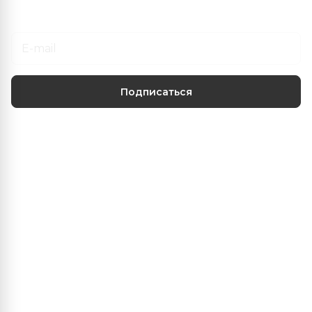
Подписаться
на новости и акции
Подписаться
Центр климатических решений
О нас
Наши услуги
Информация
+375 (29) 103-22-22
info@fanber.by
г.Минск, пр-т Пушкина 68/4