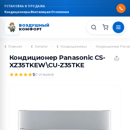
УСТАНОВКА И ПРОДАЖА
Кондиционеры
Вентиляция
Отопление
ВОЗДУШНЫЙ
КОМФОРТ
–
–
–
Главная
Каталог
Кондиционеры
Кондиционер Panas
Кондиционер Panasonic CS-
XZ35TKEW\CU-Z35TKE
5
0 отзывов