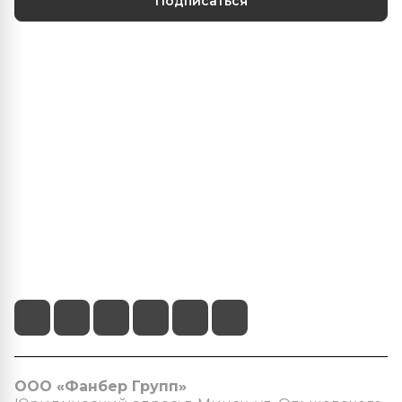
Подписаться
Центр климатических решений
О нас
Наши услуги
Информация
+375 (29) 103-22-22
info@fanber.by
г.Минск, пр-т Пушкина 68/4
ООО «Фанбер Групп»