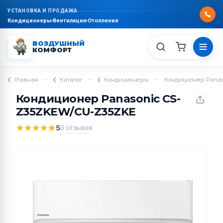
УСТАНОВКА И ПРОДАЖА
Кондиционеры
Вентиляция
Отопление
ВОЗДУШНЫЙ
КОМФОРТ
–
–
–
Главная
Каталог
Кондиционеры
Кондиционер Panas
Кондиционер Panasonic CS-
Z35ZKEW/CU-Z35ZKE
5
0 отзывов