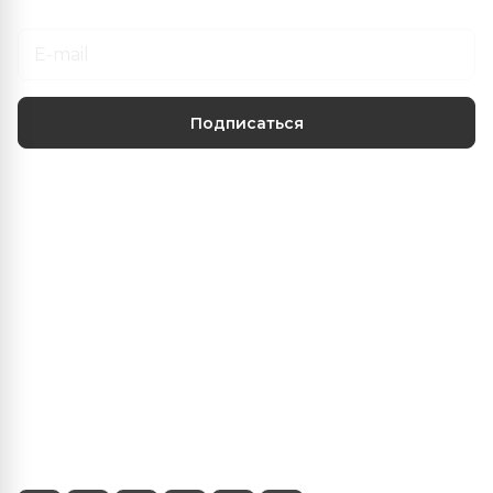
Подписаться
Центр климатических решений
О нас
Наши услуги
Информация
+375 (29) 103-22-22
info@fanber.by
г.Минск, пр-т Пушкина 68/4