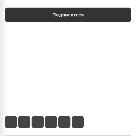
Подписаться
Центр климатических решений
О нас
Наши услуги
Информация
+375 (29) 103-22-22
info@fanber.by
г.Минск, пр-т Пушкина 68/4