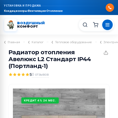
УСТАНОВКА И ПРОДАЖА
Кондиционеры
Вентиляция
Отопление
ВОЗДУШНЫЙ
КОМФОРТ
–
–
–
Главная
Каталог
Тепловое оборудование
Электрич
Радиатор отопления
Авелюкс L2 Стандарт IP44
(Портланд-1)
5
0 отзывов
КРЕДИТ 4% 24 МЕС.